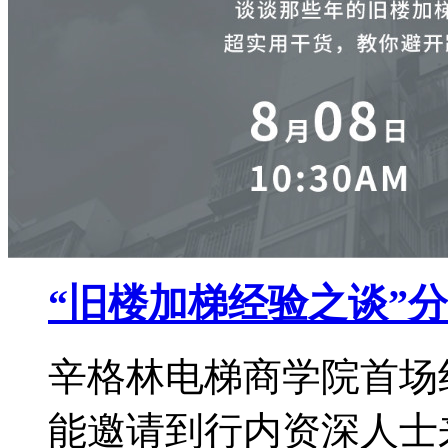
“旧楼加梯经验之谈”
辛格林电梯商学院首场
能邀请到行内资深人士