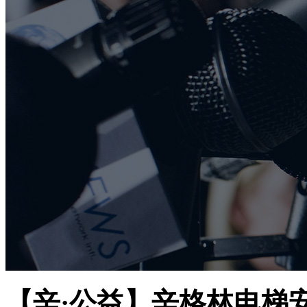
【辛·公益】辛格林电梯