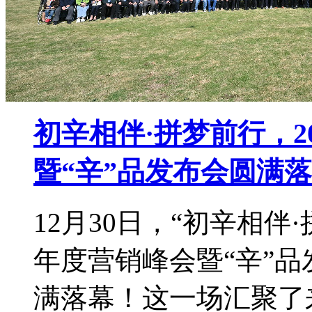
初辛相伴·拼梦前行，2
暨“辛”品发布会圆满
12月30日，“初辛相伴
年度营销峰会暨“辛”
满落幕！这一场汇聚了