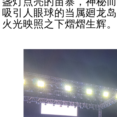
盏灯点亮的苗寨，神秘而
吸引人眼球的当属
廻龙岛
火光映照之下熠熠生辉
。