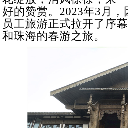
好的赞赏。
202
3
年
3
月，
员工
旅游
正式拉开了
序幕
和珠海的春游之旅。