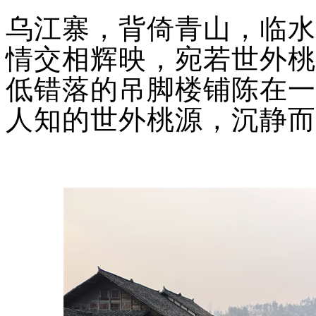
乌江寨，背倚青山，临水
情交相辉映，宛若世外桃
低错落的吊脚楼铺陈在一
人知的世外桃源，沉静而