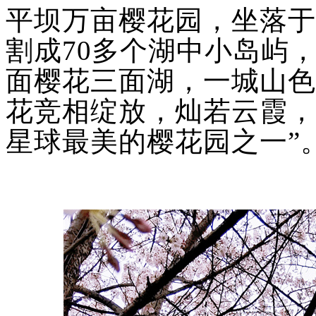
平坝万亩樱花园，坐落于
割成
70多个湖中小岛屿
面樱花三面湖，一城山色
花竞相绽放，灿若云霞，
星球最美的樱花园之一”