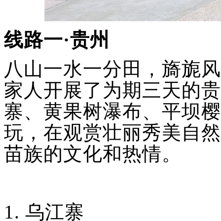
线路一
·贵州
八山一水一分田，旖旎风
家人开展了为期三天的贵
寨、黄果树瀑布、平坝樱
玩，在观赏壮丽秀美自然
苗族的文化和热情。
1.
乌江寨