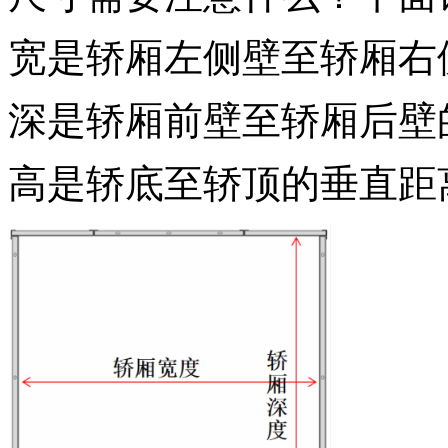
宽是轿厢左侧壁至轿厢右
深是轿厢前壁至轿厢后壁
高是轿底至轿顶的垂直距