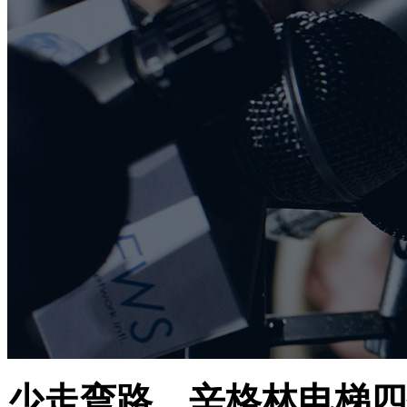
少走弯路，辛格林电梯四