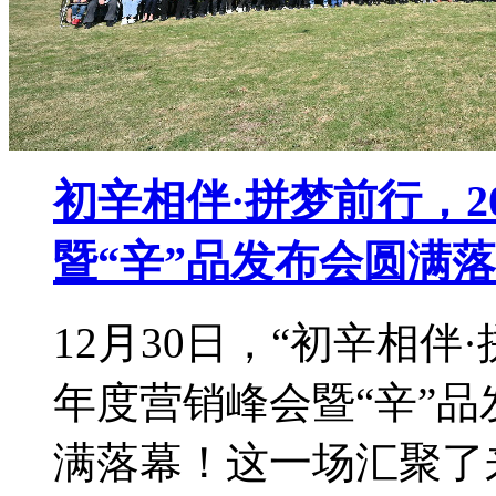
初辛相伴·拼梦前行，2
暨“辛”品发布会圆满
12月30日，“初辛相伴
年度营销峰会暨“辛”
满落幕！这一场汇聚了