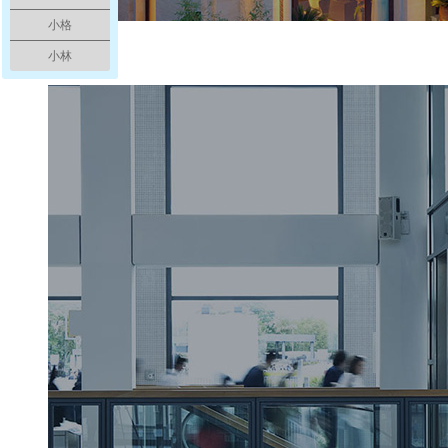
小格
别墅电梯
小林